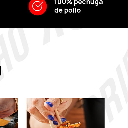
100% pechuga
de pollo
d