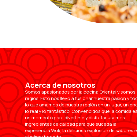
King Crab Roll
Menú
Acerca de nosotros
Somos apasionados por la cocina Oriental y somos
regios. Esto nos llevo a fusionar nuestra pasión y to
lo que amamos de nuestra región en un lugar, unien
lo real y lo fantástico. Convencidos que la comida e
un momento para divertirse y disfrutar usamos
ingredientes de calidad para que suceda la
experiencia Wok, la deliciosa explosión de sabores 
el primer bocado.