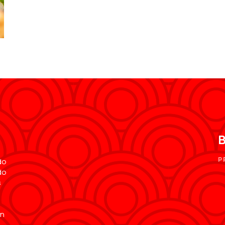
B
P
do
do
s
en