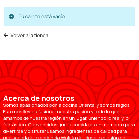
Tu carrito está vacío.
Volver a la tienda
Acerca de nosotros
Somos apasionados por la cocina Oriental y somos regios.
Esto nos llevo a fusionar nuestra pasión y todo lo que
amamos de nuestra región en un lugar, uniendo lo real y lo
fantástico. Convencidos que la comida es un momento para
divertirse y disfrutar usamos ingredientes de calidad para
que suceda la experiencia Wok, la deliciosa explosión de