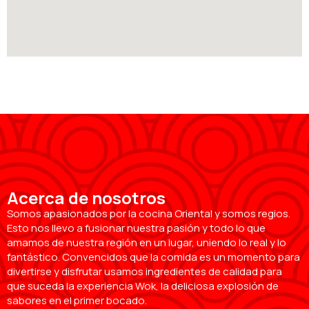
Acerca de nosotros
Somos apasionados por la cocina Oriental y somos regios.
Esto nos llevo a fusionar nuestra pasión y todo lo que
amamos de nuestra región en un lugar, uniendo lo real y lo
fantástico. Convencidos que la comida es un momento para
divertirse y disfrutar usamos ingredientes de calidad para
que suceda la experiencia Wok, la deliciosa explosión de
sabores en el primer bocado.