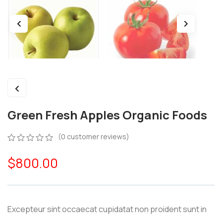
Green Fresh Apples Organic Foods
(
0
customer reviews)
0
5
0
$
800.00
out
of
based
on
customer
ratings
Excepteur sint occaecat cupidatat non proident sunt in