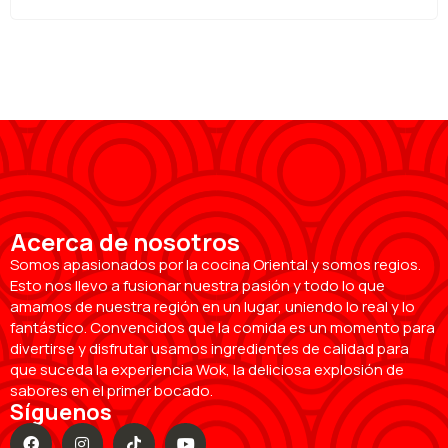
Acerca de nosotros
Somos apasionados por la cocina Oriental y somos regios.
Esto nos llevo a fusionar nuestra pasión y todo lo que
amamos de nuestra región en un lugar, uniendo lo real y lo
fantástico. Convencidos que la comida es un momento para
divertirse y disfrutar usamos ingredientes de calidad para
que suceda la experiencia Wok, la deliciosa explosión de
sabores en el primer bocado.
Síguenos