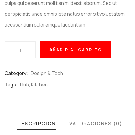
culpa qui deserunt mollit anim id est laborum. Sed ut
perspiciatis unde omnis iste natus error sit voluptatem
accusantium doloremque laudantium.
AÑADIR AL CARRITO
Category:
Design & Tech
Product
Meta
Tags:
Hub
,
Kitchen
DESCRIPCIÓN
VALORACIONES (0)