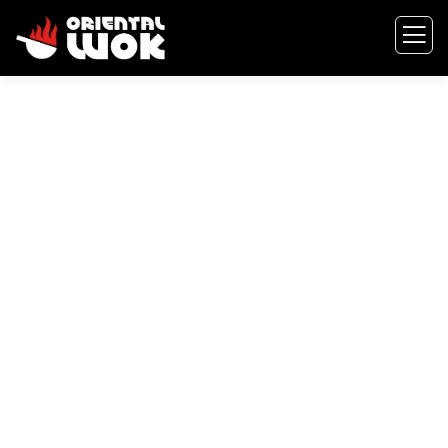
Consulting for Every
Business
The Best Business Consulting Firm you can
Count on.